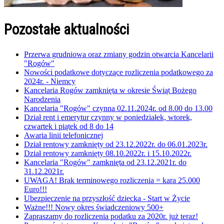
Pozostałe aktualności
Przerwa grudniowa oraz zmiany godzin otwarcia Kancelarii
"Rogów"
Nowości podatkowe dotyczące rozliczenia podatkowego za
2024r. - Niemcy
Kancelaria Rogów zamknięta w okresie Świąt Bożego
Narodzenia
Kancelaria "Rogów" czynna 02.11.2024r. od 8.00 do 13.00
Dział rent i emerytur czynny w poniedziałek, wtorek,
czwartek i piątek od 8 do 14
Awaria linii telefonicznej
Dział rentowy zamknięty od 23.12.2022r. do 06.01.2023r.
Dział rentowy zamknięty 08.10.2022r. i 15.10.2022r.
Kancelaria "Rogów" zamknięta od 23.12.2021r. do
31.12.2021r.
UWAGA! Brak terminowego rozliczenia = kara 25.000
Euro!!!
Ubezpieczenie na przyszłość dziecka - Start w Życie
Ważne!!! Nowy okres świadczeniowy 500+
Zapraszamy do rozliczenia podatku za 2020r. już teraz!