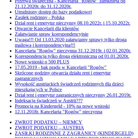
Przerwa świąteczna - Kancelaria "Rogów" zamknięta od
21.12.2020r. do 31.12.2020r.
Utrudniony dostęp do bazy podatkowej
Zasiłek rodzinny - Polska
Dział rent i emerytur nieczynny 08.10.2022r. i 15.10.2022r.
Otwarcie Kancelarii dla klientów
Załatwianie spraw korespondencyjnie
Uwaga!!! Od 13.03.2020 załatwiamy sprawy tylko droga
mailową i korespondencyjną!!!
Kancelaria "Rogów" nieczynna 31.12.2019r. i 02.01.2020r.
Korespondencja tylko drogą elektroniczną od 01.01.2020r.
Nowe wnioski o 500 PLUS
17.05.2019 - bak prądu w Kancelarii "Rogów"
Skrócone godziny otwarcia działu rent i emerytur
zagranicznych
Wysokość austriackich świadczeń rodzinnych dla dzieci
mieszkających w Polsce
Dział rent i emerytur zagranicznych nieczynny 26.01.2019r.
Indeksacja świadczeń w Austrii???
Promocja na Kindergeld - 10% na nowe wnioski
12.11.2018r. Kancelaria "Rogów" nieczynna
ZWROT PODATKU – NIEMCY
ZWROT PODATKU – AUSTRIA
ZASIŁKI RODZINNE Z ZAGRANICY (KINDERGELD)